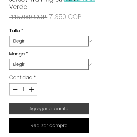
Verde
Precio
Precio de oferta
71.350 COP
 115.080 COP 
Talla
*
Manga
*
Cantidad
*
Agregar al carrito
Realizar compra