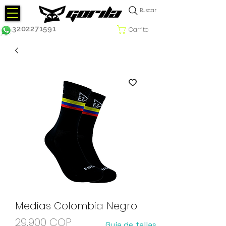
Buscar
3202271591
Carrito
Medias Colombia Negro
Precio
29.900 COP
Guía de tallas