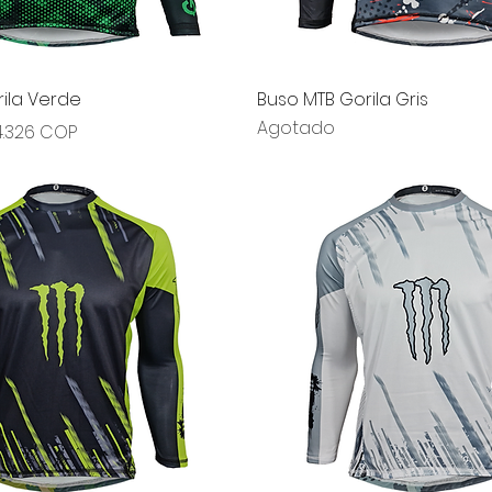
Vista rápida
Vista rápida
ila Verde
Buso MTB Gorila Gris
Agotado
erta
4.326 COP