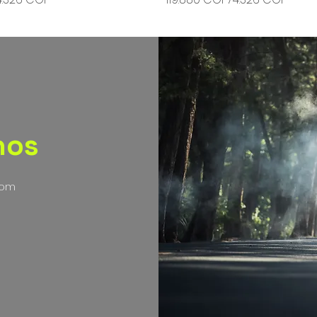
nos
com