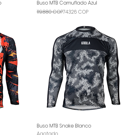
Vista rápida
o
Buso MTB Camuflado Azul
Precio
Precio de oferta
119.880 COP
74.326 COP
Vista rápida
Buso MTB Snake Blanco
Agotado