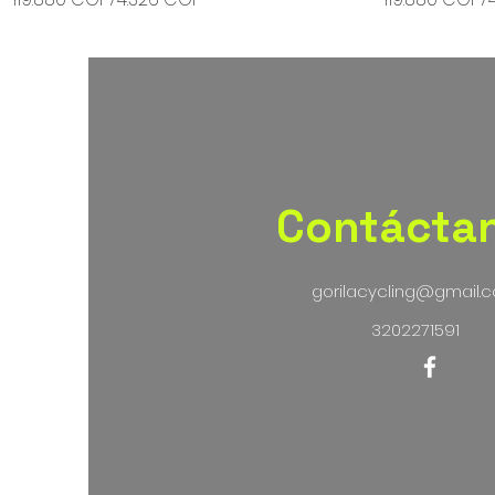
Contácta
gorilacycling@gmail.
3202271591