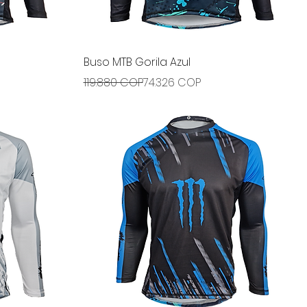
Vista rápida
Buso MTB Gorila Azul
Precio
Precio de oferta
119.880 COP
74.326 COP