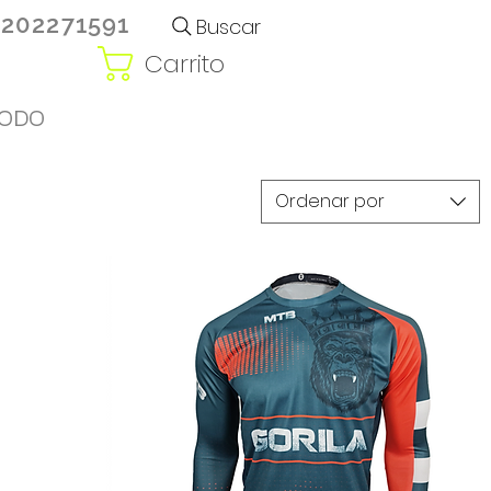
3202271591
Buscar
Carrito
ODO
Ordenar por