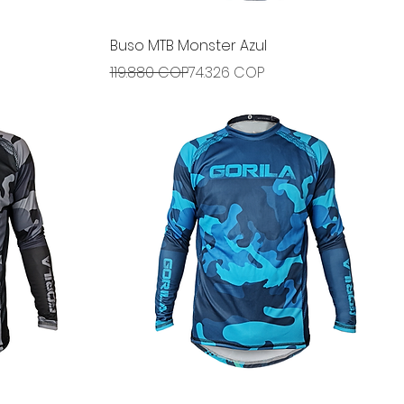
Vista rápida
Buso MTB Monster Azul
Precio
Precio de oferta
119.880 COP
74.326 COP