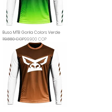
Buso MTB Gorila Colors Verde
Precio
Precio de oferta
119.880 COP
99.900 COP