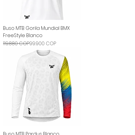
Buso MTB Gorila Mundial BMX
FreeStyle Blanco
Precio
Precio de oferta
119.880 COP
99.900 COP
Buso MTB Pardus Blanco