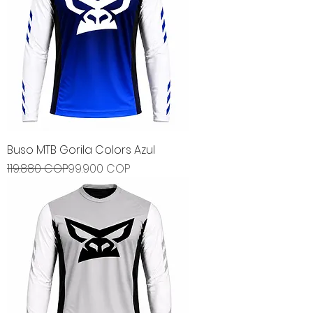
Buso MTB Gorila Colors Azul
Precio
Precio de oferta
119.880 COP
99.900 COP