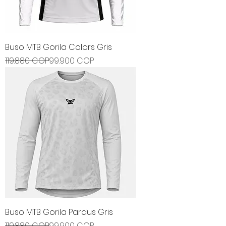
Buso MTB Gorila Colors Gris
Precio
Precio de oferta
119.880 COP
99.900 COP
Buso MTB Gorila Pardus Gris
Precio
Precio de oferta
119.880 COP
99.900 COP