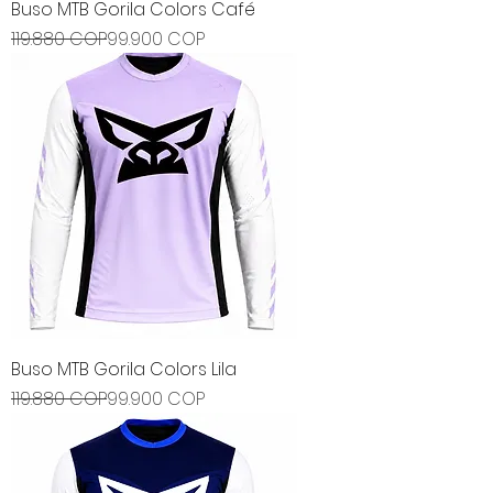
Buso MTB Gorila Colors Café
Precio
Precio de oferta
119.880 COP
99.900 COP
Buso MTB Gorila Colors Lila
Precio
Precio de oferta
119.880 COP
99.900 COP