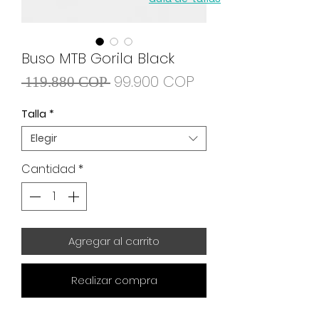
Buso MTB Gorila Black
Precio
Precio
99.900 COP
 119.880 COP 
de
Talla
*
oferta
Elegir
Cantidad
*
Agregar al carrito
Realizar compra