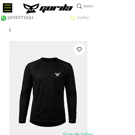
Buscar
3202271591
Carrito
Guía de tallas