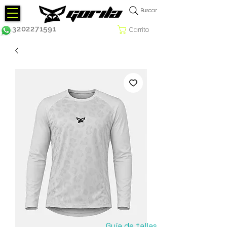
Buscar
3202271591
Carrito
Guía de tallas