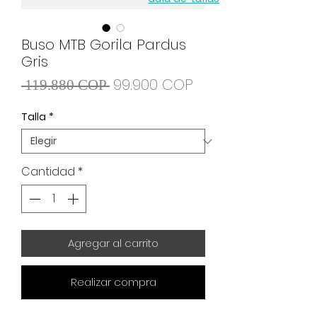
Buso MTB Gorila Pardus
Gris
Precio
Precio de oferta
99.900 COP
 119.880 COP 
Talla
*
Cantidad
*
Agregar al carrito
Realizar compra