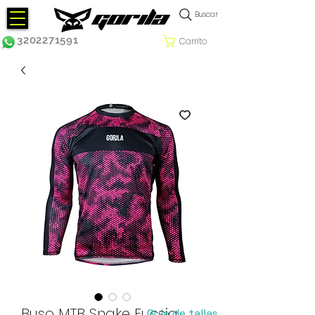
Buscar
3202271591
Carrito
Buso MTB Snake Fucsia
Guía de tallas