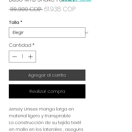
Precio
Precio de oferta
61.938 COP
 99.900 COP 
Talla
*
Cantidad
*
Agregar al carrito
Realizar compra
Jersey Unisex manga larga en
material ligero y transpirable
La construcción de su tejido textil
en malla en los laterales , asegura