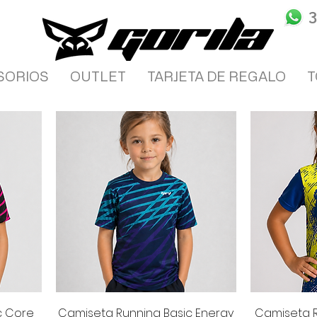
SORIOS
OUTLET
TARJETA DE REGALO
T
Vista rápida
V
c Core
Camiseta Running Basic Energy
Camiseta R