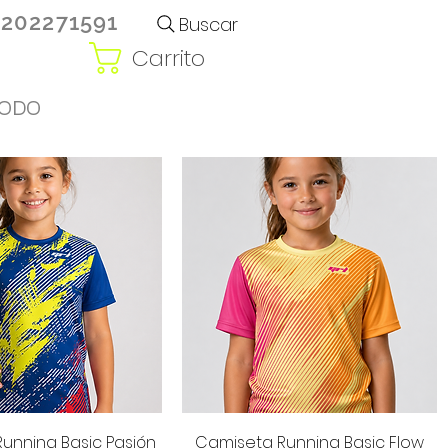
3202271591
Buscar
Carrito
ODO
ista rápida
Vista rápida
unning Basic Pasión
Camiseta Running Basic Flow