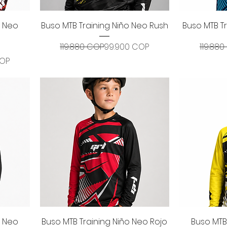
Vista rápida
V
o Neo
Buso MTB Training Niño Neo Rush
Buso MTB Tr
Precio
Precio de oferta
119.880 COP
99.900 COP
119.88
e oferta
COP
Vista rápida
V
o Neo
Buso MTB Training Niño Neo Rojo
Buso MTB