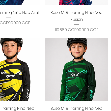
ista rápida
Vista rápida
aining Niño Neo Azul
Buso MTB Training Niño Neo
Fusión
Precio
Precio de oferta
0 COP
99.900 COP
Precio
Precio de oferta
119.880 COP
99.900 COP
ista rápida
Vista rápida
 Training Niño Neo
Buso MTB Training Niño Neo