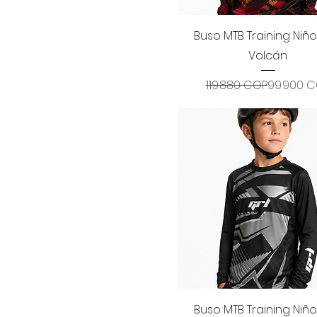
Vista rápida
Buso MTB Training Niñ
Volcán
Precio
Precio d
119.880 COP
99.900 
Vista rápida
Buso MTB Training Niñ