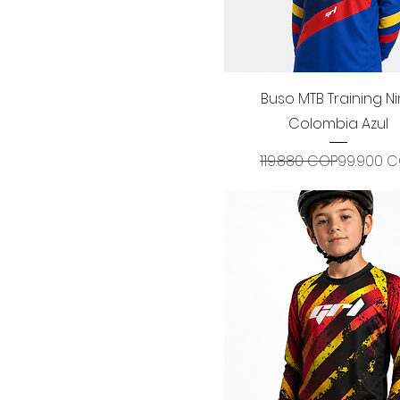
Vista rápida
Buso MTB Training N
Colombia Azul
Precio
Precio d
119.880 COP
99.900 