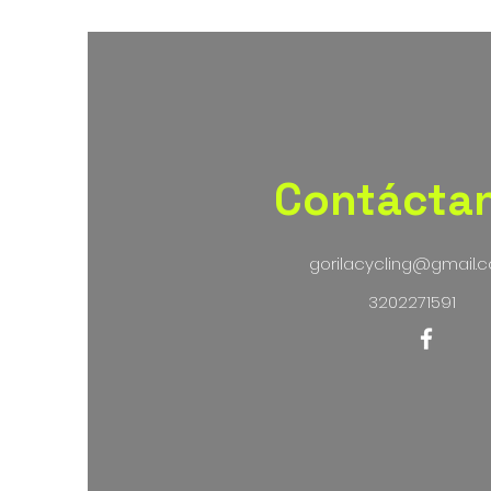
Contácta
gorilacycling@gmail.
3202271591