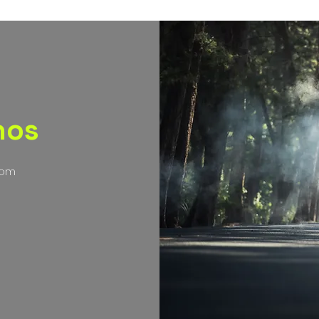
nos
com