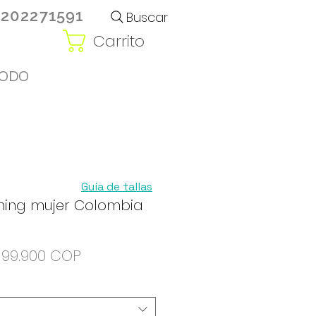
3202271591
Buscar
Carrito
ODO
Guía de tallas
ining mujer Colombia
Precio
Precio de oferta
199.900 COP