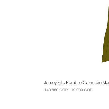
Jersey Elite Hombre Colombia Mun
Precio
Precio de oferta
143.880 COP
119.900 COP