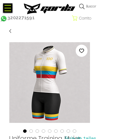
Buscar
3202271591
Carrito
Uniforme Training Mujer
Guía de tallas