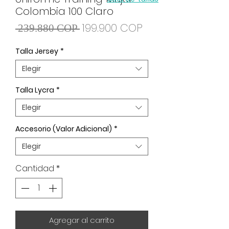
Colombia 100 Claro
Precio
Precio
199.900 COP
 239.880 COP 
de
Talla Jersey
*
oferta
Elegir
Talla Lycra
*
Elegir
Accesorio (Valor Adicional)
*
Elegir
Cantidad
*
Agregar al carrito