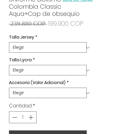
Colombia Classic
Aqua+Cap de obsequio
Precio
Precio de oferta
199.900 COP
 239.880 COP 
Talla Jersey
*
Talla Lycra
*
Accesorio (Valor Adicional)
*
Cantidad
*