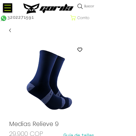
Buscar
3202271591
Carrito
Medias Relieve 9
Precio
29.900 COP
Guía de tallas