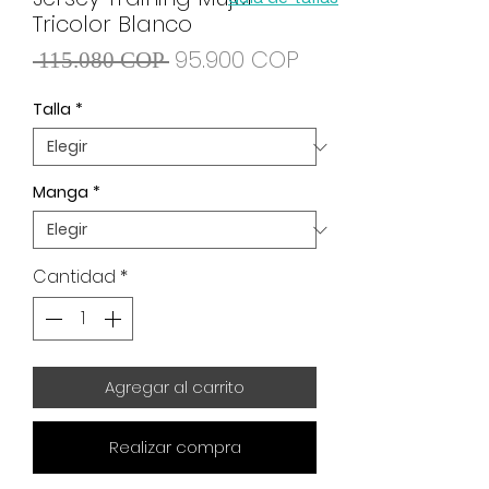
Tricolor Blanco
Precio
Precio de oferta
95.900 COP
 115.080 COP 
Talla
*
Manga
*
Cantidad
*
Agregar al carrito
Realizar compra