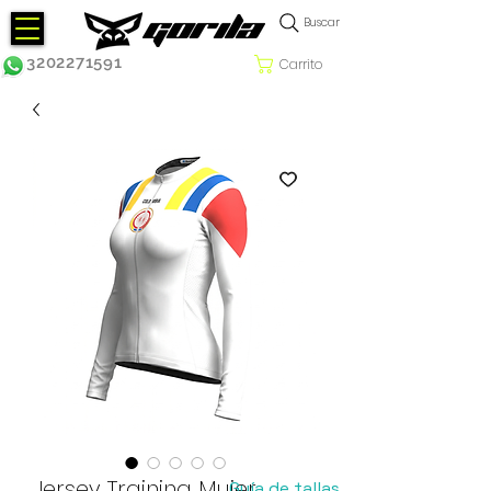
Buscar
3202271591
Carrito
Jersey Training Mujer
Guía de tallas