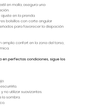
extil en malla, asegura una
ción.
ajuste en la prenda.
res bolsillos con corte angular
señados para favorecer la disipación
 amplio confort en la zona del torso,
mica.
a en perfectas condiciones, sigue los
jo.
scurrirla.
y no utilizar suavizantes.
a la sombra.
co.