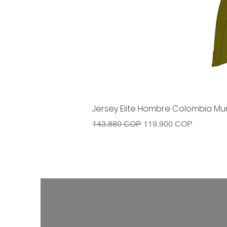
Jersey Elite Hombre Colombia Mun
Precio
Precio de oferta
143.880 COP
119.900 COP