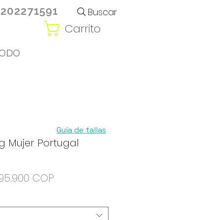
3202271591
Buscar
Carrito
ODO
Guía de tallas
ng Mujer Portugal
a
Precio
Precio de oferta
95.900 COP