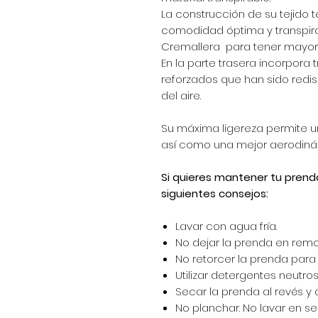
La construcción de su tejido t
comodidad óptima y transpira
Cremallera para tener mayor 
En la parte trasera incorpora t
reforzados que han sido redi
del aire.
Su máxima ligereza permite un
así como una mejor aerodiná
Si quieres mantener tu prend
siguientes consejos:
Lavar con agua fría.
No dejar la prenda en remo
No retorcer la prenda para e
Utilizar detergentes neutros 
Secar la prenda al revés y 
No planchar. No lavar en se