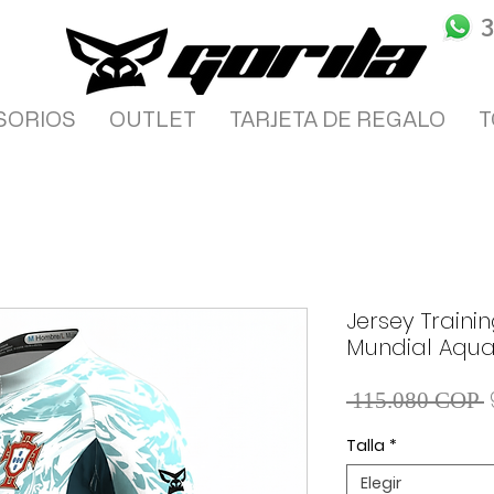
SORIOS
OUTLET
TARJETA DE REGALO
T
Jersey Traini
Mundial Aqu
 115.080 COP 
Talla
*
Elegir