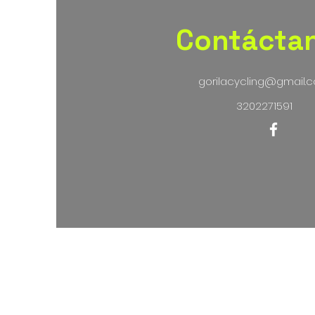
Contácta
gorilacycling@gmail.
3202271591
Térmi