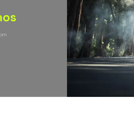
nos
com
nos , condiciones y políticas de envíos, cambios y devolucion
2021 Gorila Cycling, canal comercial operado
por Acen Sportswear SAS. NIT. 901430225-3