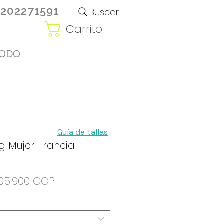
3202271591
Buscar
Carrito
ODO
Guía de tallas
ng Mujer Francia
Precio
Precio
95.900 COP
de
oferta