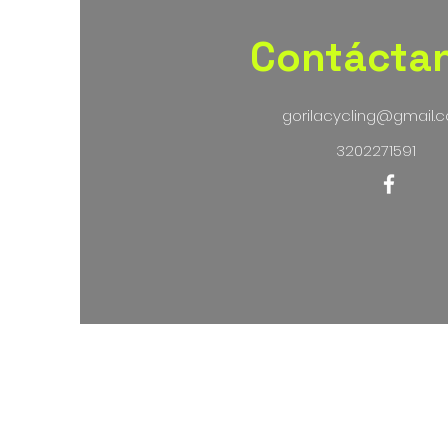
Contácta
gorilacycling@gmail.
3202271591
Térmi