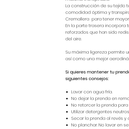
La construcción de su tejido t
comodidad óptima y transpira
Cremallera para tener mayor 
En la parte trasera incorpora t
reforzados que han sido redi
del aire.
Su máxima ligereza permite un
así como una mejor aerodiná
Si quieres mantener tu prend
siguientes consejos:
Lavar con agua fría.
No dejar la prenda en remo
No retorcer la prenda para e
Utilizar detergentes neutros 
Secar la prenda al revés y 
No planchar. No lavar en se