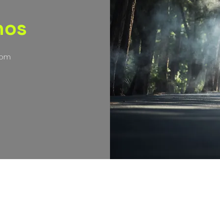
nos
com
nos , condiciones y políticas de envíos, cambios y devolucion
2021 Gorila Cycling, canal comercial operado
por Acen Sportswear SAS. NIT. 901430225-3