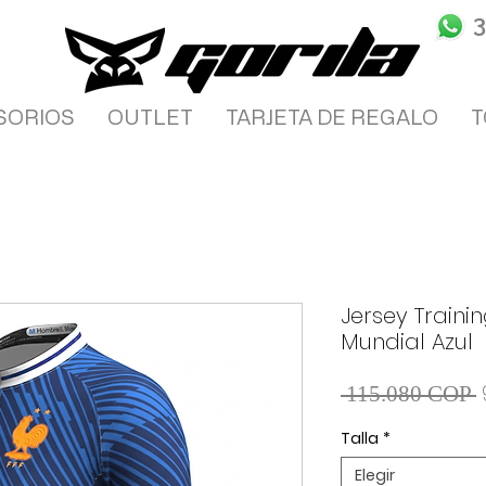
SORIOS
OUTLET
TARJETA DE REGALO
T
Jersey Traini
Mundial Azul
 115.080 COP 
Talla
*
Elegir