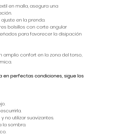
extil en malla, asegura una
ción.
ajuste en la prenda.
res bolsillos con corte angular
señados para favorecer la disipación
 amplio confort en la zona del torso,
mica.
a en perfectas condiciones, sigue los
jo.
scurrirla.
y no utilizar suavizantes.
a la sombra.
co.