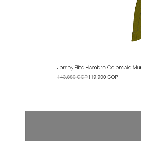
Jersey Elite Hombre Colombia Mun
Precio
Precio de oferta
143.880 COP
119.900 COP