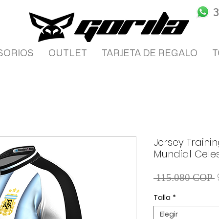
SORIOS
OUTLET
TARJETA DE REGALO
T
Jersey Train
Mundial Cele
 115.080 COP 
Talla
*
Elegir