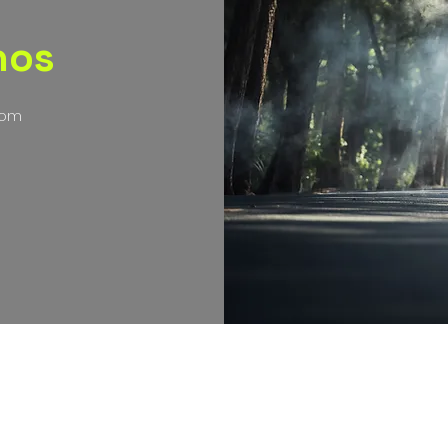
nos
com
nos , condiciones y políticas de envíos, cambios y devolucion
2021 Gorila Cycling, canal comercial operado
por Acen Sportswear SAS. NIT. 901430225-3