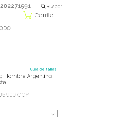
3202271591
Buscar
Carrito
ODO
Guía de tallas
ing Hombre Argentina
ste
Precio
Precio
95.900 COP
de
oferta