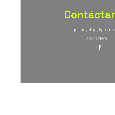
Contácta
gorilacycling@gmail.
3202271591
Térmi