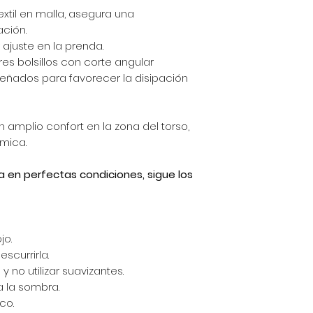
extil en malla, asegura una
ción.
ajuste en la prenda.
res bolsillos con corte angular
señados para favorecer la disipación
 amplio confort en la zona del torso,
mica.
a en perfectas condiciones, sigue los
jo.
scurrirla.
y no utilizar suavizantes.
a la sombra.
co.