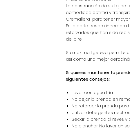
La construcción de su tejido t
comodidad óptima y transpira
Cremallera para tener mayor 
En la parte trasera incorpora t
reforzados que han sido redi
del aire.
Su máxima ligereza permite un
así como una mejor aerodiná
Si quieres mantener tu prend
siguientes consejos:
Lavar con agua fría.
No dejar la prenda en remo
No retorcer la prenda para e
Utilizar detergentes neutros 
Secar la prenda al revés y 
No planchar. No lavar en se