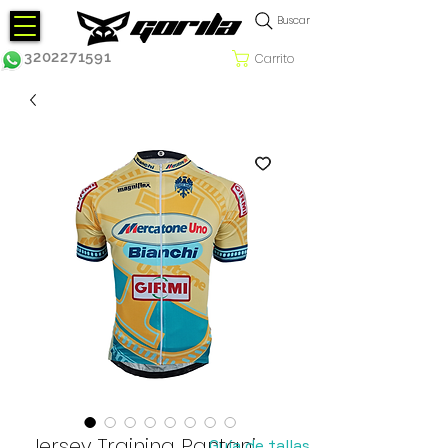
Buscar
3202271591
Carrito
Jersey Training Pantani
Guía de tallas