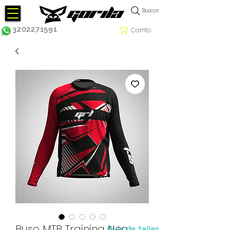
Buscar
3202271591
Carrito
Buso MTB Training Neo
Guía de tallas