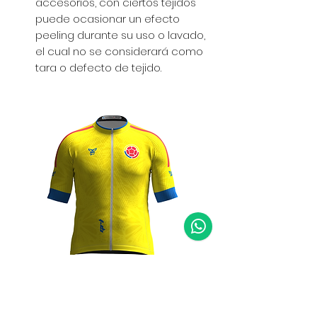
accesorios, con ciertos tejidos
puede ocasionar un efecto
peeling durante su uso o lavado,
el cual no se considerará como
tara o defecto de tejido.
1
Jersey Elite Hombre Colombia Mundial 2026 Amarillo
Lycra Training Hombre Colombia Mundial 2026
Precio
Precio de oferta
Precio
143.880 COP
119.900 COP
143.880 COP