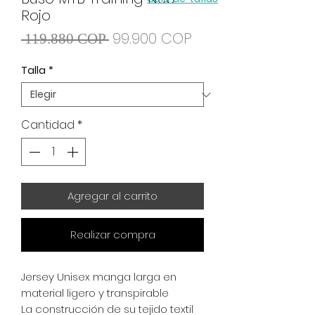
Rojo
Precio
Precio de oferta
99.900 COP
 119.880 COP 
Talla
*
Cantidad
*
Agregar al carrito
Realizar compra
Jersey Unisex manga larga en
material ligero y transpirable
La construcción de su tejido textil