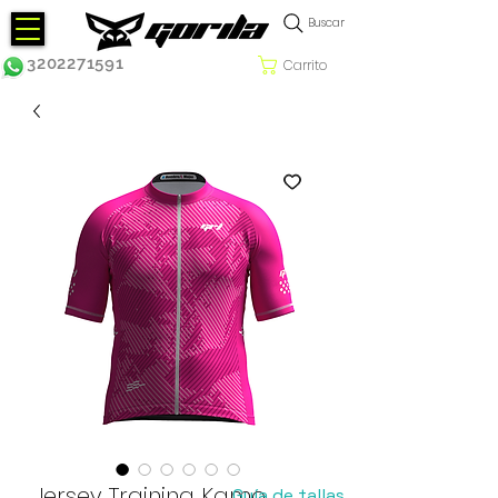
Buscar
3202271591
Carrito
Jersey Training Kamo
Guía de tallas