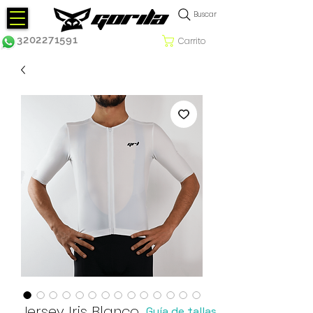
Buscar
3202271591
Carrito
Jersey Iris Blanco
Guía de tallas