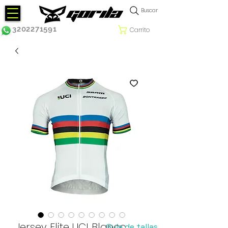
Buscar
3202271591
Carrito
Jersey Elite UCI Blanco
Guía de tallas