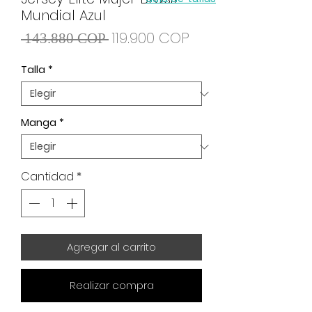
Mundial Azul
Precio
Precio de oferta
119.900 COP
 143.880 COP 
Talla
*
Manga
*
Cantidad
*
Agregar al carrito
Realizar compra