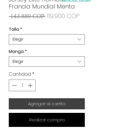
Francia Mundial Menta
Precio
Precio
119.900 COP
 143.880 COP 
de
Talla
*
oferta
Elegir
Manga
*
Elegir
Cantidad
*
Agregar al carrito
Realizar compra