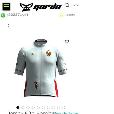
Buscar
3202271591
Carrito
Jersey Elite Hombre
Guía de tallas