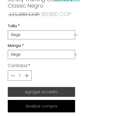
Classic Negro
Precio
Precio de oferta
95.900 COP
 115.080 COP 
Talla
*
Manga
*
Cantidad
*
Agregar al carrito
Realizar compra