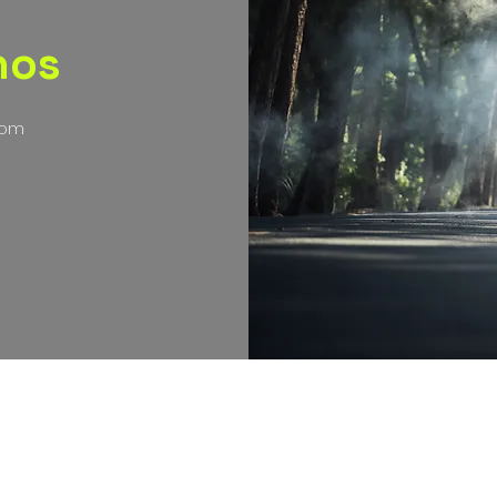
nos
com
nos , condiciones y políticas de envíos, cambios y devolucion
2021 Gorila Cycling, canal comercial operado
por Acen Sportswear SAS. NIT. 901430225-3