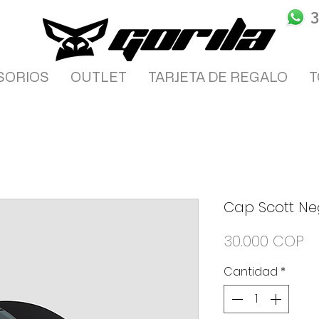
SORIOS
OUTLET
TARJETA DE REGALO
T
Cap Scott Ne
Pr
30.000 COP
Cantidad
*