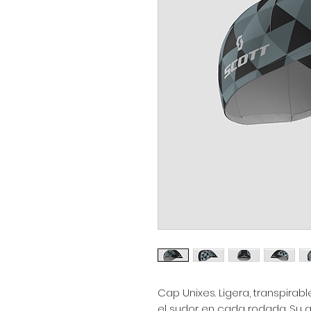
Cap Unixes. Ligera, transpirab
el sudor en cada rodada. Su a