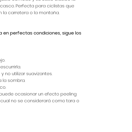
 casco. Perfecta para ciclistas que
n la carretera o la montaña.
a en perfectas condiciones, sigue los
jo.
scurrirla.
y no utilizar suavizantes.
a la sombra.
co.
s puede ocasionar un efecto peeling
l cual no se considerará como tara o