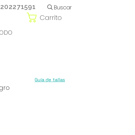
3202271591
Buscar
Carrito
ODO
Guía de tallas
gro
ecio