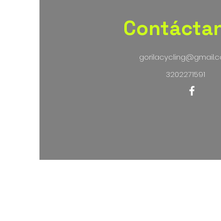
Contácta
gorilacycling@gmail.
3202271591
Térmi