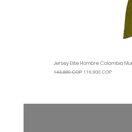
Jersey Elite Hombre Colombia Mun
Precio
Precio de oferta
143.880 COP
119.900 COP