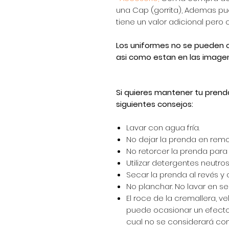
una Cap (gorrita), Ademas pue
tiene un valor adicional pero
Los uniformes no se pueden c
asi como estan en las imagen
Si quieres mantener tu prend
siguientes consejos:
Lavar con agua fría.
No dejar la prenda en remo
No retorcer la prenda para e
Utilizar detergentes neutros 
Secar la prenda al revés y 
No planchar. No lavar en se
El roce de la cremallera, ve
puede ocasionar un efecto 
cual no se considerará com