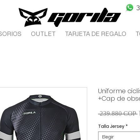
SORIOS
OUTLET
TARJETA DE REGALO
T
Uniforme cic
+Cap de obs
 239.880 COP 
Talla Jersey
*
Elegir