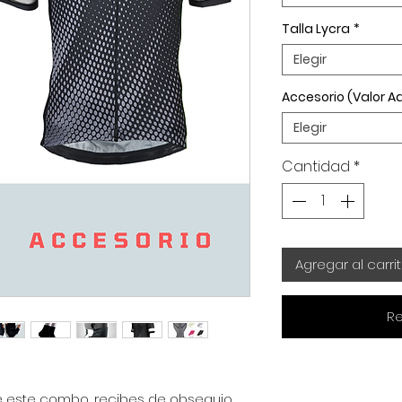
Talla Lycra
*
Elegir
Accesorio (Valor Ad
Elegir
Cantidad
*
Agregar al carri
Re
 este combo, recibes de obsequio