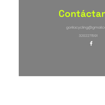
Contácta
gorilacycling@gmail.
3202271591
Térmi