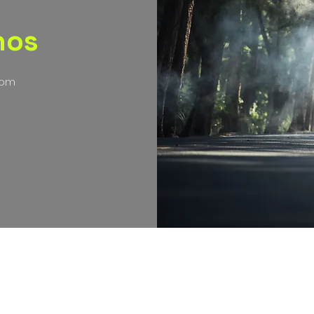
nos
com
nos , condiciones y políticas de envíos, cambios y devolucion
2021 Gorila Cycling, canal comercial operado
por Acen Sportswear SAS. NIT. 901430225-3