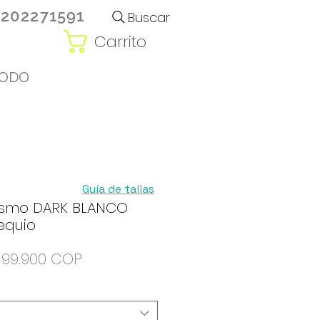
3202271591
Buscar
Carrito
ODO
Guía de tallas
lismo DARK BLANCO
equio
Precio
Precio de oferta
199.900 COP