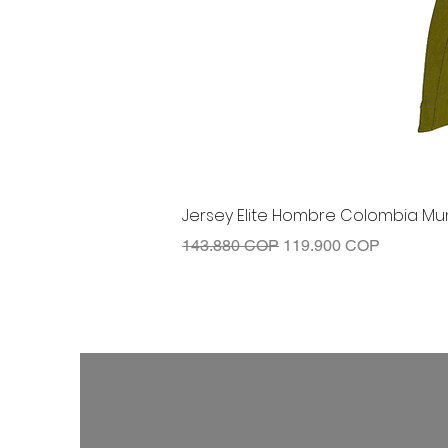
Jersey Elite Hombre Colombia Mun
Precio
Precio de oferta
143.880 COP
119.900 COP